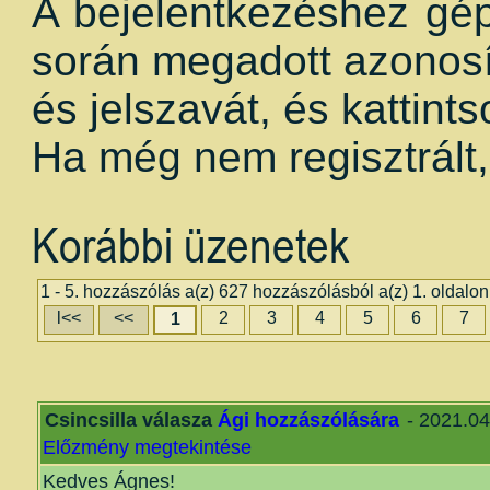
A bejelentkezéshez gépe
során megadott azonosí
és jelszavát, és kattin
Ha még nem regisztrált
Korábbi üzenetek
1 - 5. hozzászólás a(z) 627 hozzászólásból a(z) 1. oldalon
l<<
<<
2
3
4
5
6
7
1
Csincsilla válasza
Ági hozzászólására
- 2021.04
Előzmény megtekintése
Kedves Ágnes!