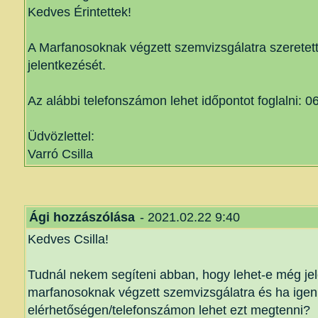
Kedves Érintettek!
A Marfanosoknak végzett szemvizsgálatra szeretette
jelentkezését.
Az alábbi telefonszámon lehet időpontot foglalni: 
Üdvözlettel:
Varró Csilla
Ági hozzászólása
- 2021.02.22 9:40
Kedves Csilla!
Tudnál nekem segíteni abban, hogy lehet-e még jel
marfanosoknak végzett szemvizsgálatra és ha igen
elérhetőségen/telefonszámon lehet ezt megtenni?