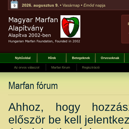
2026. augusztus 9.
• Vasárnap •
Emőd
napja
9
Nyitóoldal
Hírek
Betegeknek
Orvosoknak
Az orvos válaszol
Marfan fórum
Regisztráció
Marfan fórum
Ahhoz, hogy hozzász
először be kell jelentkez