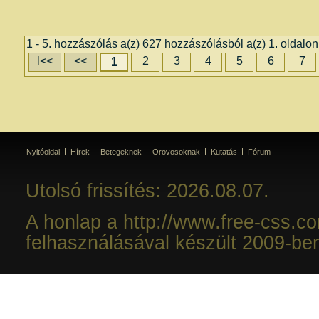
1 - 5. hozzászólás a(z) 627 hozzászólásból a(z) 1. oldalon
l<<
<<
2
3
4
5
6
7
1
Nyitóoldal
Hírek
Betegeknek
Orovosoknak
Kutatás
Fórum
Utolsó frissítés: 2026.08.07.
A honlap a http://www.free-css.c
felhasználásával készült 2009-be