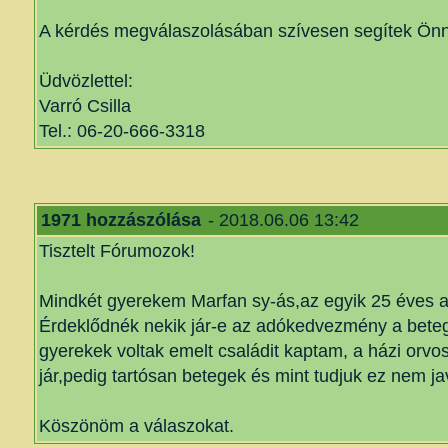
A kérdés megválaszolásában szívesen segítek Önn
Üdvözlettel:
Varró Csilla
Tel.: 06-20-666-3318
1971 hozzászólása
- 2018.06.06 13:42
Tisztelt Fórumozok!
Mindkét gyerekem Marfan sy-ás,az egyik 25 éves a
Érdeklődnék nekik jár-e az adókedvezmény a bete
gyerekek voltak emelt családit kaptam, a házi orv
jár,pedig tartósan betegek és mint tudjuk ez nem j
Köszönöm a válaszokat.