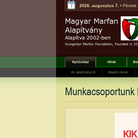
2026. augusztus 7.
• Péntek
7
Nyitóoldal
Hírek
Be
Az alapítványról
Alapító okirat
Munkacsoportunk 