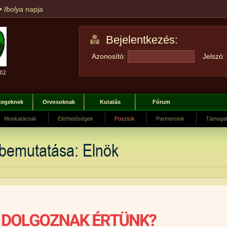
 •
Ibolya
napja
Bejelentkezés:
Azonosító:
Jelszó:
tegeknek
Orvosoknak
Kutatás
Fórum
Munkatársak
Elérhetőségek
Posztok
Partnereink
Támogat
bemutatása: Elnök