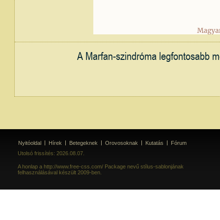
A Marfan-szindróma legfontosabb meg
Nyitóoldal
Hírek
Betegeknek
Orovosoknak
Kutatás
Fórum
Utolsó frissítés: 2026.08.07.
A honlap a http://www.free-css.com/ Package nevű stílus-sablonjának
felhasználásával készült 2009-ben.