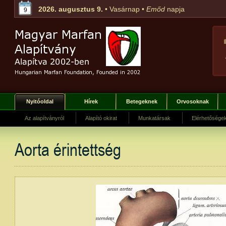
2026. augusztus 9.
• Vasárnap •
Emőd
napja
9
Nyitóoldal
Hírek
Betegeknek
Orvosoknak
Az alapítványról
Alapító okirat
Munkatársak
Elérhetősége
Aorta érintettség