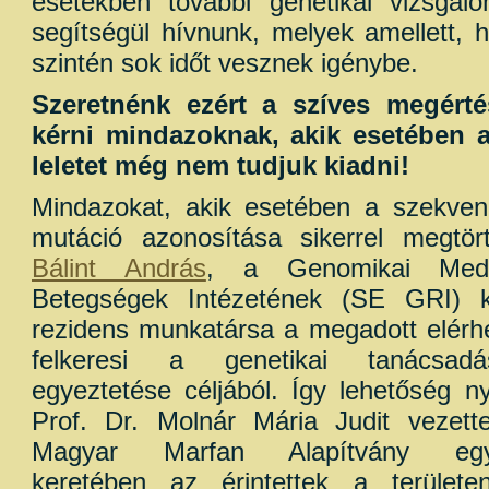
esetekben további genetikai vizsgáló
segítségül hívnunk, melyek amellett, 
szintén sok időt vesznek igénybe.
Szeretnénk ezért a szíves megérté
kérni mindazoknak, akik esetében a
leletet még nem tudjuk kiadni!
Mindazokat, akik esetében a szekven
mutáció azonosítása sikerrel megtör
Bálint András
, a Genomikai Medi
Betegségek Intézetének (SE GRI) kl
rezidens munkatársa a megadott elérh
felkeresi a genetikai tanácsadá
egyeztetése céljából. Így lehetőség ny
Prof. Dr. Molnár Mária Judit veze
Magyar Marfan Alapítvány együ
keretében az érintettek a terület