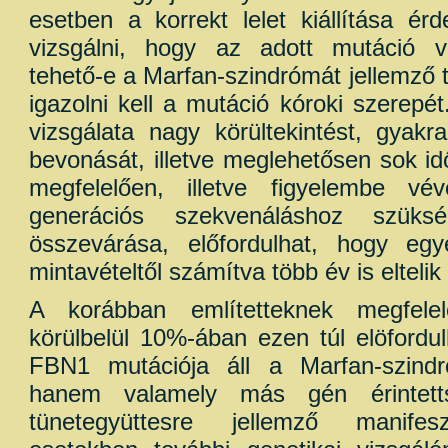
esetben a korrekt lelet kiállítása ér
vizsgálni, hogy az adott mutáció v
tehető-e a Marfan-szindrómát jellemző t
igazolni kell a mutáció kóroki szerepét
vizsgálata nagy körültekintést, gyakr
bevonását, illetve meglehetősen sok id
megfelelően, illetve figyelembe v
generációs szekvenáláshoz szük
összevárása, előfordulhat, hogy eg
mintavételtől számítva több év is eltelik 
A korábban említetteknek megfele
körülbelül 10%-ában ezen túl elöfordu
FBN1 mutációja áll a Marfan-szindr
hanem valamely más gén érintet
tünetegyüttesre jellemző manifesz