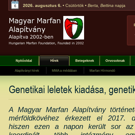
2026. augusztus 6.
• Csütörtök •
Berta, Bettina
napja
6
Nyitóoldal
Hírek
Betegeknek
Orvosoknak
Alapítványi hírek
MMA a médiában
Marfan Hírmondó
Genetikai leletek kiadása, genet
A Magyar Marfan Alapítvány történe
mérföldkövéhez érkezett el 2017. 
hiszen ezen a napon került sor az 
koordinált, több intézmény egy