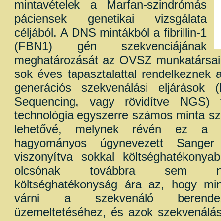
mintavételek a Marfan-szindrómás
páciensek genetikai vizsgálata
céljából. A DNS mintákból a fibrillin-1
(FBN1) gén szekvenciájának
meghatározását az OVSZ munkatársai 
sok éves tapasztalattal rendelkeznek 
generációs szekvenálási eljárások 
Sequencing, vagy rövidítve NGS)
technológia egyszerre számos minta sz
lehetővé, melynek révén ez a m
hagyományos úgynevezett Sanger 
viszonyítva sokkal költséghatékonyab
olcsónak továbbra sem n
költséghatékonyság ára az, hogy min
várni a szekvenáló berende
üzemeltetéséhez, és azok szekvenálásá