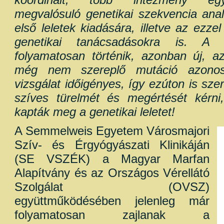
megvalósuló genetikai szekvencia anal
első leletek kiadására, illetve az ezze
genetikai tanácsadásokra is. A l
folyamatosan történik, azonban új, a
még nem szereplő mutáció azonos
vizsgálat időigényes, így ezúton is sz
szíves türelmét és megértését kérn
kapták meg a genetikai leletet!
A Semmelweis Egyetem Városmajori
Szív- és Érgyógyászati Klinikáján
(SE VSZÉK) a Magyar Marfan
Alapítvány és az Országos Vérellátó
Szolgálat (OVSZ)
együttműködésében jelenleg már
folyamatosan zajlanak a