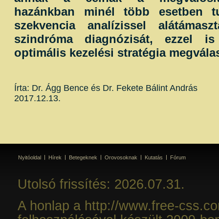
hazánkban minél több esetben tu
szekvencia analízissel alátámasz
szindróma diagnózisát, ezzel is
optimális kezelési stratégia megvála
Írta: Dr. Ágg Bence és Dr. Fekete Bálint András
2017.12.13.
Nyitóoldal
Hírek
Betegeknek
Orovosoknak
Kutatás
Fórum
Utolsó frissítés: 2026.07.31.
A honlap a http://www.free-css.c