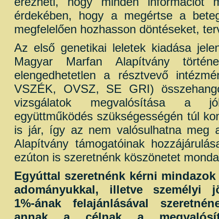
érezheti, hogy minden információt 
érdekében, hogy a megértse a bete
megfelelően hozhasson döntéseket, ter
Az első genetikai leletek kiadása jele
Magyar Marfan Alapítvány történe
elengedhetetlen a résztvevő intéz
VSZÉK, OVSZ, SE GRI) összehango
vizsgálatok megvalósítása a jó
együttműködés szükségességén túl kom
is jár, így az nem valósulhatna meg
Alapítvány támogatóinak hozzájárulása
ezúton is szeretnénk köszönetet mondan
Egyúttal szeretnénk kérni mindazok 
adományukkal, illetve személyi j
1%-ának felajánlásával szeretnén
annak a célnak a megvalósít