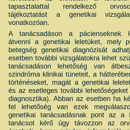
tapasztalattal rendelkező orvos
tájékoztatást a genetikai vizsgál
vonatkozóan.
A tanácsadáson a pácienseknek l
átvenni a genetikai leletüket, mely p
betegség genetikai diagnózisát adha
esetben további vizsgálatokra lehet szü
tanácsadáson lehetőség van átbes
szindróma klinikai tüneteit, a hátterébe
történéseket, magát a genetikai lelete
és az esetleges további lehetőségeket 
diagnosztika). Abban az esetben ha k
fel lehetőség van ezek megválaszo
genetikai tanácsadásnak pont az a 
tanácsot kérő úgy távozzon az orv