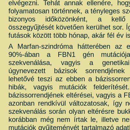
elvégezni. Tehát annak ellenére, hog
folyamatosan történnek, a tényleges s
bizonyos időközönként, a kell
összegyűjtését követően kerülhet sor. Í
futások között több hónap, akár fél év is
A Marfan-szindróma hátterében az e
90%-ában a FBN1 gén mutációj
szekvenálása, vagyis a genetika
úgynevezett bázisok sorrendjének
lehetővé teszi az ebben a bázissorren
hibák, vagyis mutációk felderíté
bázissorrendjének eltérései, vagyis a 
azonban rendkívül változatosak, így n
szekvenálás során olyan eltérésre buk
korábban még nem írtak le, illetve n
mutációk gyűjteményét tartalmazó adat