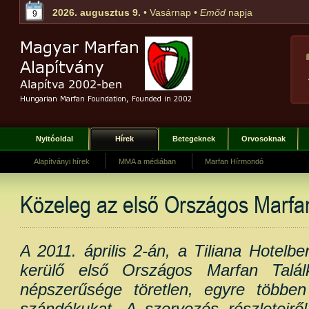
2026. augusztus 9.
• Vasárnap •
Emőd
napja
9
Nyitóoldal
Hírek
Betegeknek
Orvosoknak
Alapítványi hírek
MMA a médiában
Marfan Hírmondó
Közeleg az első Országos Marfa
A 2011. április 2-án, a Tiliana Hotel
kerülő első Országos Marfan Talá
népszerűsége töretlen, egyre többen j
szándékukat. A szervezés részletei