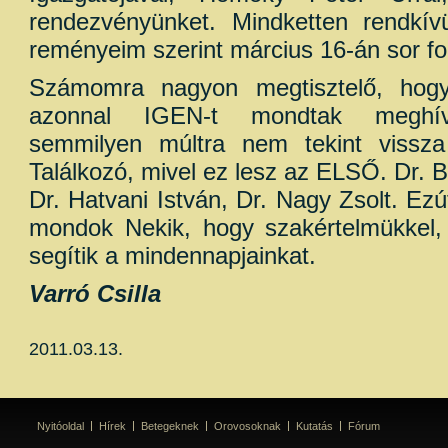
rendezvényünket. Mindketten rendkívül
reményeim szerint március 16-án sor fog
Számomra nagyon megtisztelő, hogy
azonnal IGEN-t mondtak meghív
semmilyen múltra nem tekint viss
Találkozó, mivel ez lesz az ELSŐ. Dr. B
Dr. Hatvani István, Dr. Nagy Zsolt. Ezú
mondok Nekik, hogy szakértelmükkel, t
segítik a mindennapjainkat.
Varró Csilla
2011.03.13.
Nyitóoldal
Hírek
Betegeknek
Orovosoknak
Kutatás
Fórum