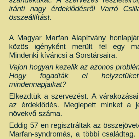
iránti nagy érdeklődésről Varró Csill
összeállítást.
A Magyar Marfan Alapítvány honlapján
közös igényként merült fel egy maj
Mindenki kíváncsi a Sorstársaira.
Vajon hogyan kezelik az azonos probl
Hogy fogadták el helyzetüke
mindennapjaikat?
Elkezdtük a szervezést. A várakozásain
az érdeklődés. Meglepett minket a j
növekvő száma.
Eddig 57-en regisztráltak az összejövet
Marfan-syndromás, a többi családtag.