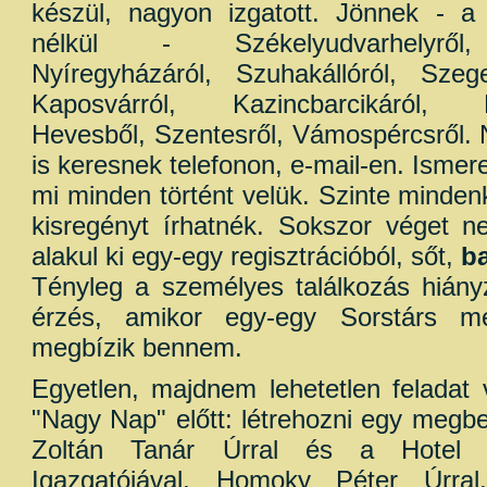
készül, nagyon izgatott. Jönnek - a 
nélkül - Székelyudvarhelyről, 
Nyíregyházáról, Szuhakállóról, Szege
Kaposvárról, Kazincbarcikáról, Ba
Hevesből, Szentesről, Vámospércsről. 
is keresnek telefonon, e-mail-en. Ismer
mi minden történt velük. Szinte minden
kisregényt írhatnék. Sokszor véget n
alakul ki egy-egy regisztrációból, sőt,
b
Tényleg a személyes találkozás hiány
érzés, amikor egy-egy Sorstárs meg
megbízik bennem.
Egyetlen, majdnem lehetetlen feladat
"Nagy Nap" előtt: létrehozni egy megb
Zoltán Tanár Úrral és a Hotel Ti
Igazgatójával, Homoky Péter Úrral