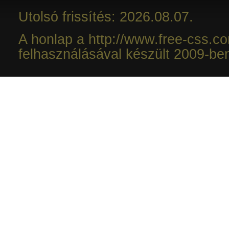
Utolsó frissítés: 2026.08.07.
A honlap a http://www.free-css.c
felhasználásával készült 2009-be