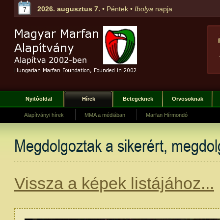
2026. augusztus 7.
• Péntek •
Ibolya
napja
7
Nyitóoldal
Hírek
Betegeknek
Orvosoknak
Alapítványi hírek
MMA a médiában
Marfan Hírmondó
Megdolgoztak a sikerért, megdol
Vissza a képek listájához...