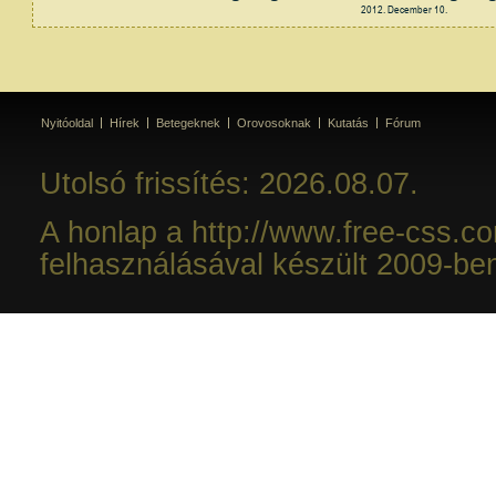
2012. December 10.
Nyitóoldal
Hírek
Betegeknek
Orovosoknak
Kutatás
Fórum
Utolsó frissítés: 2026.08.07.
A honlap a http://www.free-css.c
felhasználásával készült 2009-be