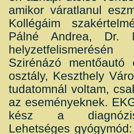
amikor váratlanul esz
Kollégáim szakértelm
Pálné Andrea, Dr. 
helyzetfelismerésé
Szirénázó mentőautó 
osztály, Keszthely Vár
tudatomnál voltam, cs
az eseményeknek. EKG,
kész a diagnózis: 
Lehetséges gyógymód: a