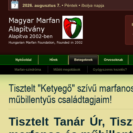
2026. augusztus 7.
• Péntek •
Ibolya
napja
7
Nyitóoldal
Hírek
Betegeknek
Orvosoknak
Marfan-szindróma
Műtéti megoldások
Gyógyszeres kezelés?
Tisztelt "Ketyegő" szívű marfano
műbillentyűs családtagjaim!
Tisztelt Tanár Úr, Tis