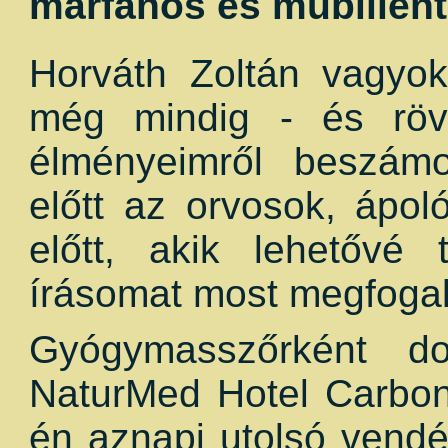
marfanos és műbillent
Horváth Zoltán vagyok
még mindig - és rövi
élményeimről beszámo
előtt az orvosok, ápol
előtt, akik lehetővé
írásomat most megfoga
Gyógymasszőrként d
NaturMed Hotel Carbon
én aznapi utolsó vend