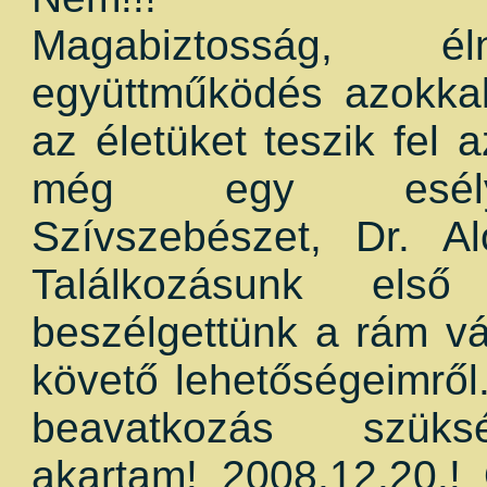
Magabiztosság, 
együttműködés azokka
az életüket teszik fel 
még egy esélyt
Szívszebészet, Dr. Al
Találkozásunk első
beszélgettünk a rám vá
követő lehetőségeimrő
beavatkozás szüksé
akartam! 2008.12.20.! 