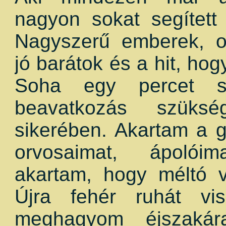
nagyon sokat segített
Nagyszerű emberek, 
jó barátok és a hit, hog
Soha egy percet s
beavatkozás szüksé
sikerében. Akartam a g
orvosaimat, ápolói
akartam, hogy méltó 
Újra fehér ruhát vi
meghagyom éjszaká