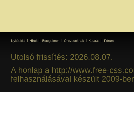
Nyitóoldal
Hírek
Betegeknek
Orovosoknak
Kutatás
Fórum
Utolsó frissítés: 2026.08.07.
A honlap a http://www.free-css.c
felhasználásával készült 2009-be