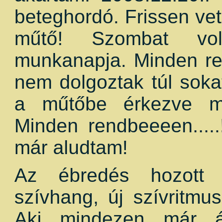
beteghordó. Frissen vete
műtő! Szombat vo
munkanapja. Minden re
nem dolgoztak túl sok
a műtőbe érkezve mé
Minden rendbeeeen....
már aludtam!
Az ébredés hozott i
szívhang, új szívritm
Aki mindezen már át